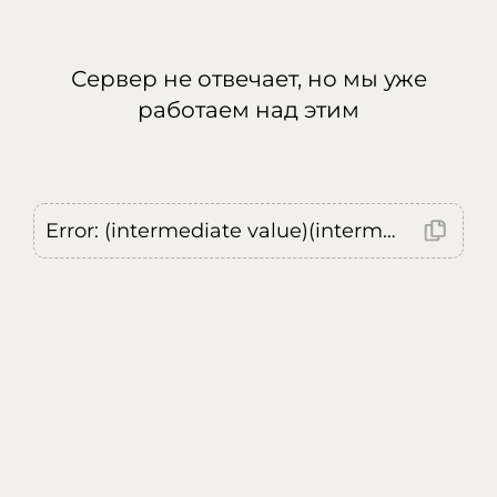
Сервер не отвечает, но мы уже
работаем над этим
Error: (intermediate value)(intermediate value)(intermediate value).replaceAll is not a function