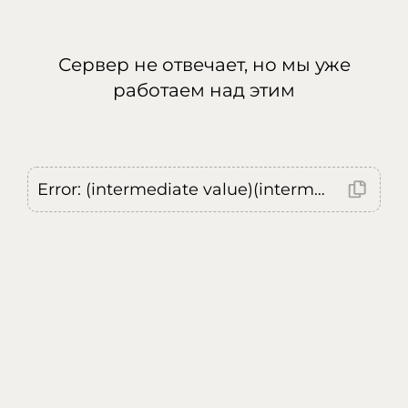
Сервер не отвечает, но мы уже
работаем над этим
Error: (intermediate value)(intermediate value)(intermediate value).replaceAll is not a function